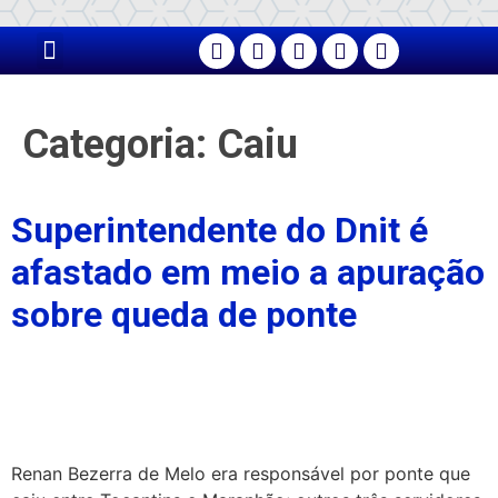
PÁGINA PRINCIPAL
Categoria:
Caiu
Superintendente do Dnit é
afastado em meio a apuração
sobre queda de ponte
Renan Bezerra de Melo era responsável por ponte que