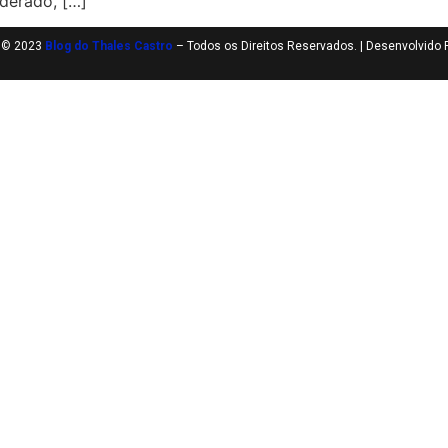
iderado, […]
t © 2023
Blog do Thales Castro
– Todos os Direitos Reservados. | Desenvolvido 