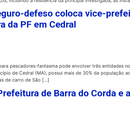
, incluindo a residência da principal investigada, as inst
guro-defeso coloca vice-prefei
ra da PF em Cedral
para pescadores-fantasma pode envolver três entidades no 
cípio de Cedral (MA), possui mais de 30% da população ad
ras de carro de São […]
Prefeitura de Barra do Corda e