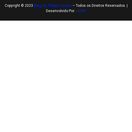
Copyright © 2023
Blog do Thales Castro
– Todos os Direitos Reservados. |
Desenvolvido Por:
JOERI