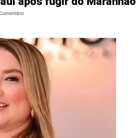
iauí após fugir do Maranhão
 Comentário