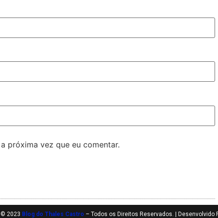
 a próxima vez que eu comentar.
t © 2023
Blog do Thales Castro
– Todos os Direitos Reservados. | Desenvolvido 