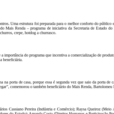
tros. Uma estrutura foi preparada para o melhor conforto do público e
 do Mais Renda – programa de iniciativa da Secretaria de Estado do
churros, crepe, hotdog a churrasco.
a importância do programa que incentiva a comercialização de produtos
 beneficiária.
 na porta de casa, porque essa é segunda vez que saio da porta de c
vai pegar”, comemorou o também beneficiário do Mais Renda, Bartolomeu
rios Cassiano Pereira (Indústria e Comércio); Raysa Queiroz (Meio A
idores do Estado); Amanda Costa (Direitos Humanos e Participação Pop