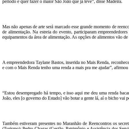
período e quer fazer o maior São João que já teve”, disse Madeira.
Mas não apenas de arte será marcado esse grande momento de reencon
de alimentação. Na estreia do evento, participaram empreendedores
equipamentos da área de alimentação. As opções de alimentos vão de 
A empreendedora Taylane Bastos, inserida no Mais Renda, reconhece 
e com o Mais Renda tenho uma renda a mais pra me ajudar”, afirmou a
“Estou desempregado há tempo, e isso aqui me deu uma renda bacana
João, eles [o governo do Estado] vão botar a gente lá, aí o bicho 
Também estiveram presentes no Maranhão de Reencontros os secretá
(Turismo); Pedro Chagas (Gestão, Patrimônio e Assistência dos Serv