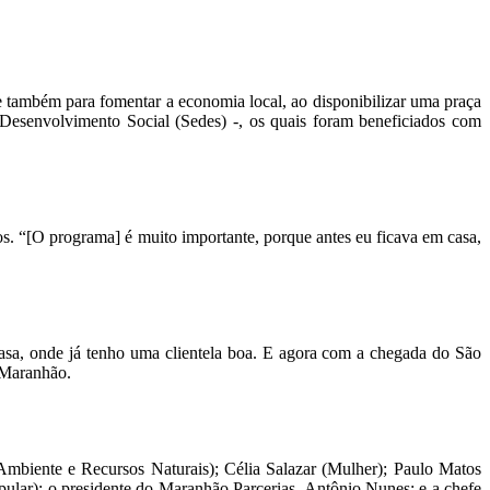
 também para fomentar a economia local, ao disponibilizar uma praça
 Desenvolvimento Social (Sedes) -, os quais foram beneficiados com
. “[O programa] é muito importante, porque antes eu ficava em casa,
asa, onde já tenho uma clientela boa. E agora com a chegada do São
 Maranhão.
mbiente e Recursos Naturais); Célia Salazar (Mulher); Paulo Matos
ular); o presidente do Maranhão Parcerias, Antônio Nunes; e a chefe