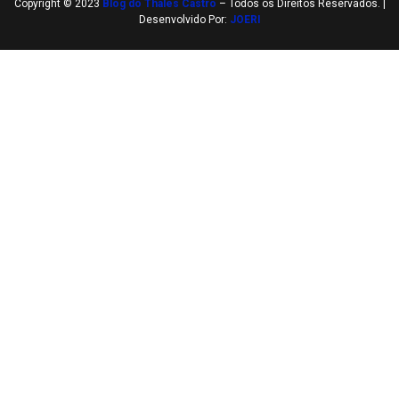
Copyright © 2023
Blog do Thales Castro
– Todos os Direitos Reservados. |
Desenvolvido Por:
JOERI