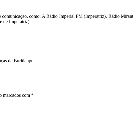
de comunicação, como: A Rádio Imperial FM (Imperatriz), Rádio Mirant
 de Imperatriz).
nças de Buriticupu.
ão marcados com
*