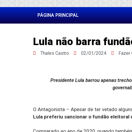
PÁGINA PRINCIPAL
Lula não barra fundão
Thales Castro
02/01/2024
Fazer
Presidente Lula barrou apenas trecho
governab
O Antagonista – Apesar de ter vetado algun
Lula preferiu sancionar o fundão eleitoral 
Comparado ao ano de 2020, quando també