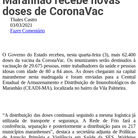
Maranhão recebe novas
doses de CoronaVac
Thales Castro
03/03/2021
Fazer Comentário
O Governo do Estado recebeu, nesta quarta-feira (3), mais 62.400
doses da vacina da CoronaVac. Os imunizantes serão destinados à
vacinação de 29.675 pessoas, entre trabalhadores da saúde e pessoas
idosas com idade de 80 a 84 anos. As doses chegaram na capital
maranhense nesta madrugada e foram enviadas para a Central
Estadual de Armazenamento e Distribuição de Imunobiológicos do
Maranhão (CEADI-MA), localizada no bairro da Vila Palmeira.
“A distribuição das doses continuará seguindo a mesma logística já
utilizada de transporte e segurança. A Rede de Frio fará a
conferência, separação e posteriormente a distribuição para os 217
municípios maranhenses”, destaca a secretária adjunta de Políticas
de Atenção Primária e Vigilância em Saúde da SES, Waldeise