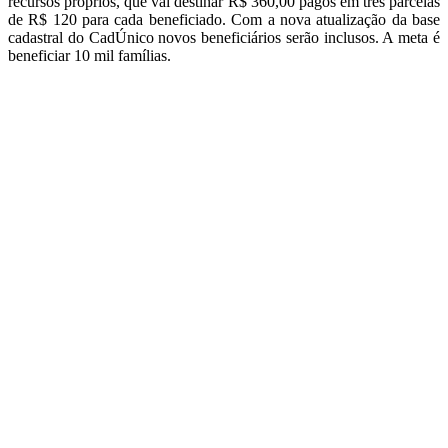
recursos próprios, que vai destinar R$ 360,00 pagos em três parcelas
de R$ 120 para cada beneficiado. Com a nova atualização da base
cadastral do CadÚnico novos beneficiários serão inclusos. A meta é
beneficiar 10 mil famílias.