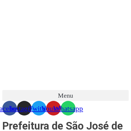
Skip
to
content
Menu
acebook
Instagram
Twitter
Youtube
Whatsapp
Prefeitura de São José de