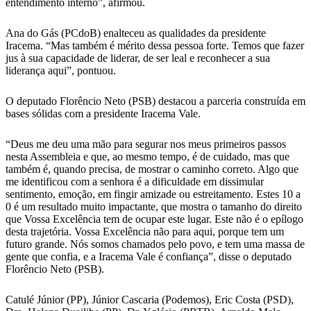
entendimento interno”, afirmou.
Ana do Gás (PCdoB) enalteceu as qualidades da presidente
Iracema. “Mas também é mérito dessa pessoa forte. Temos que fazer
jus à sua capacidade de liderar, de ser leal e reconhecer a sua
liderança aqui”, pontuou.
O deputado Florêncio Neto (PSB) destacou a parceria construída em
bases sólidas com a presidente Iracema Vale.
“Deus me deu uma mão para segurar nos meus primeiros passos
nesta Assembleia e que, ao mesmo tempo, é de cuidado, mas que
também é, quando precisa, de mostrar o caminho correto. Algo que
me identificou com a senhora é a dificuldade em dissimular
sentimento, emoção, em fingir amizade ou estreitamento. Estes 10 a
0 é um resultado muito impactante, que mostra o tamanho do direito
que Vossa Excelência tem de ocupar este lugar. Este não é o epílogo
desta trajetória. Vossa Excelência não para aqui, porque tem um
futuro grande. Nós somos chamados pelo povo, e tem uma massa de
gente que confia, e a Iracema Vale é confiança”, disse o deputado
Florêncio Neto (PSB).
Catulé Júnior (PP), Júnior Cascaria (Podemos), Eric Costa (PSD),