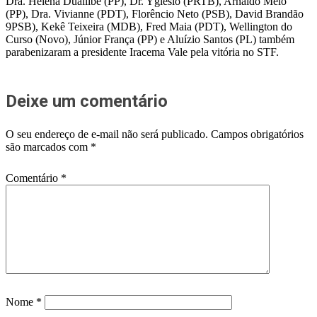
Dra. Helena Duailibe (PP), Dr. Yglésio (PRTB), Arnaldo Melo
(PP), Dra. Vivianne (PDT), Florêncio Neto (PSB), David Brandão
9PSB), Kekê Teixeira (MDB), Fred Maia (PDT), Wellington do
Curso (Novo), Júnior França (PP) e Aluízio Santos (PL) também
parabenizaram a presidente Iracema Vale pela vitória no STF.
Deixe um comentário
O seu endereço de e-mail não será publicado.
Campos obrigatórios
são marcados com
*
Comentário
*
Nome
*