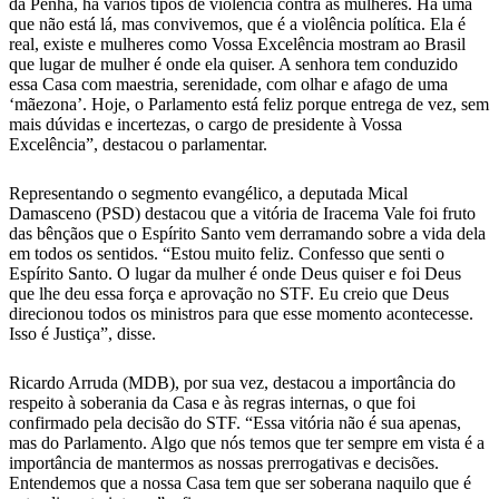
da Penha, há vários tipos de violência contra as mulheres. Há uma
que não está lá, mas convivemos, que é a violência política. Ela é
real, existe e mulheres como Vossa Excelência mostram ao Brasil
que lugar de mulher é onde ela quiser. A senhora tem conduzido
essa Casa com maestria, serenidade, com olhar e afago de uma
‘mãezona’. Hoje, o Parlamento está feliz porque entrega de vez, sem
mais dúvidas e incertezas, o cargo de presidente à Vossa
Excelência”, destacou o parlamentar.
Representando o segmento evangélico, a deputada Mical
Damasceno (PSD) destacou que a vitória de Iracema Vale foi fruto
das bênçãos que o Espírito Santo vem derramando sobre a vida dela
em todos os sentidos. “Estou muito feliz. Confesso que senti o
Espírito Santo. O lugar da mulher é onde Deus quiser e foi Deus
que lhe deu essa força e aprovação no STF. Eu creio que Deus
direcionou todos os ministros para que esse momento acontecesse.
Isso é Justiça”, disse.
Ricardo Arruda (MDB), por sua vez, destacou a importância do
respeito à soberania da Casa e às regras internas, o que foi
confirmado pela decisão do STF. “Essa vitória não é sua apenas,
mas do Parlamento. Algo que nós temos que ter sempre em vista é a
importância de mantermos as nossas prerrogativas e decisões.
Entendemos que a nossa Casa tem que ser soberana naquilo que é