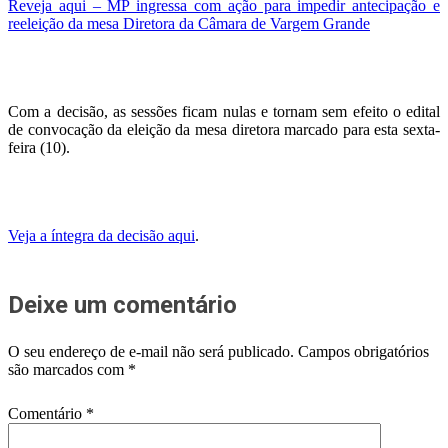
Reveja aqui – MP ingressa com ação para impedir antecipação e
reeleição da mesa Diretora da Câmara de Vargem Grande
Com a decisão, as sessões ficam nulas e tornam sem efeito o edital
de convocação da eleição da mesa diretora marcado para esta sexta-
feira (10).
Veja a íntegra da decisão aqui
.
Deixe um comentário
O seu endereço de e-mail não será publicado.
Campos obrigatórios
são marcados com
*
Comentário
*