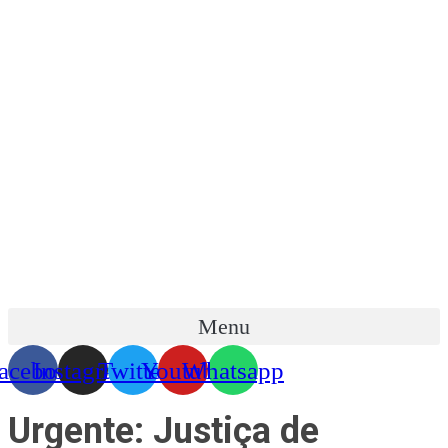
Skip
to
content
Menu
acebook
Instagram
Twitter
Youtube
Whatsapp
Urgente: Justiça de