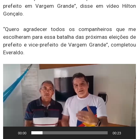
prefeito em Vargem Grande”, disse em vídeo Hilton
Gonçalo.
“Quero agradecer todos os companheiros que me
escolheram para essa batalha das próximas eleições de
prefeito e vice-prefeito de Vargem Grande”, completou
Everaldo.
Tocador
de
vídeo
00:00
00:23