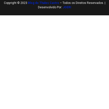
Copyright © 2023
Blog do Thales Castro
– Todos os Direitos Reservados. |
Desenvolvido Por:
JOERI